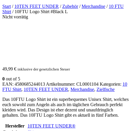
Start
/
10TEN FEET UNDER
/
Zubehör
/
Merchandise
/
10 FTU
Shirt
/ 10FTU Logo Shirt #Black L
Nicht vorrätig
49,99
€
inklusive der gesetzlichen Steuer
0
out of 5
EAN:
4580685244013
Artikelnummer:
CL0001104
Kategorien:
10
FTU Shirt
,
10TEN FEET UNDER
,
Merchandise
,
Zielfische
Das 10FTU Logo Shirt ist ein superbequemes Unisex Shirt, welches
euch sowohl zum Angeln als auch im täglichen Gebrauch perfekt
kleiden wird. Das Design ist eher dezent und unaufdringlich
gehalten. Das 10FTU Logo Shirt gibt es aktuell in fünf Farben.
Hersteller
10TEN FEET UNDER®