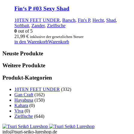
Fin‘s P #03 Sexy Shad
10TEN FEET UNDER
,
Barsch
,
Fin's P
,
Hecht
,
Shad
,
Softbait
,
Zander
,
Zielfische
0
out of 5
21,99
€
inklusive der gesetzlichen Steuer
in den Warenkorb
Warenkorb
Neuste Produkte
Weitere Produkte
Produkt-Kategorien
10TEN FEET UNDER
(332)
Gan Craft
(162)
Hayabusa
(150)
Kahara
(0)
Viva
(0)
Zielfische
(644)
info@tsuri-seiko-lureshop.de