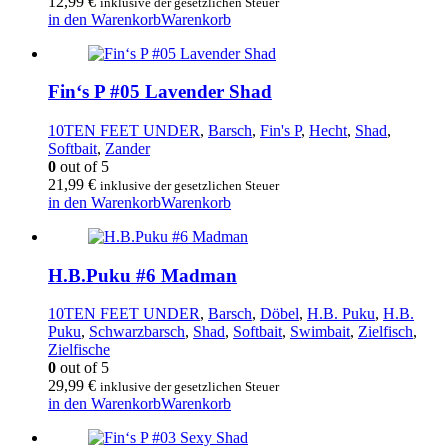
12,99
€
inklusive der gesetzlichen Steuer
in den Warenkorb
Warenkorb
Fin‘s P #05 Lavender Shad
10TEN FEET UNDER
,
Barsch
,
Fin's P
,
Hecht
,
Shad
,
Softbait
,
Zander
0
out of 5
21,99
€
inklusive der gesetzlichen Steuer
in den Warenkorb
Warenkorb
H.B.Puku #6 Madman
10TEN FEET UNDER
,
Barsch
,
Döbel
,
H.B. Puku
,
H.B.
Puku
,
Schwarzbarsch
,
Shad
,
Softbait
,
Swimbait
,
Zielfisch
,
Zielfische
0
out of 5
29,99
€
inklusive der gesetzlichen Steuer
in den Warenkorb
Warenkorb