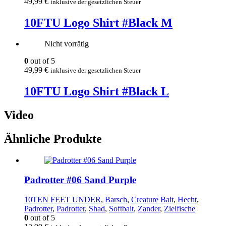
49,99
€
inklusive der gesetzlichen Steuer
10FTU Logo Shirt #Black M
Nicht vorrätig
0
out of 5
49,99
€
inklusive der gesetzlichen Steuer
10FTU Logo Shirt #Black L
Video
Ähnliche Produkte
Padrotter #06 Sand Purple
10TEN FEET UNDER
,
Barsch
,
Creature Bait
,
Hecht
,
Padrotter
,
Padrotter
,
Shad
,
Softbait
,
Zander
,
Zielfische
0
out of 5