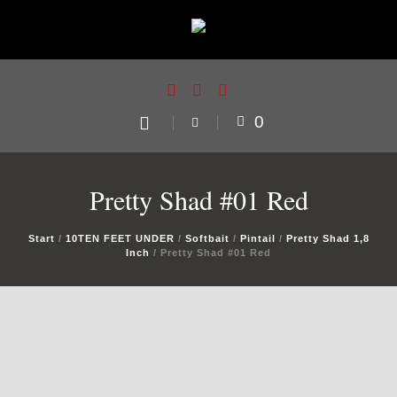
0
Pretty Shad #01 Red
Start
/
10TEN FEET UNDER
/
Softbait
/
Pintail
/
Pretty Shad 1,8
Inch
/ Pretty Shad #01 Red
us