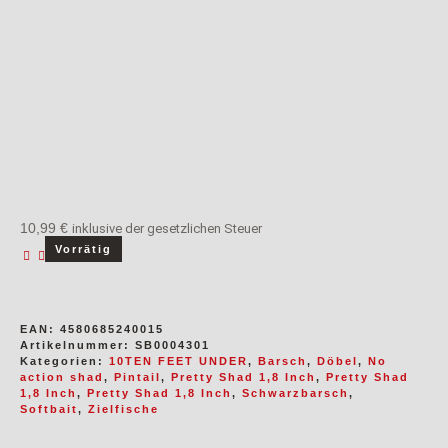
odus
10,99
€
inklusive der gesetzlichen Steuer
Vorrätig
dus
EAN:
4580685240015
Artikelnummer:
SB0004301
Kategorien:
10TEN FEET UNDER
,
Barsch
,
Döbel
,
No
action shad
,
Pintail
,
Pretty Shad 1,8 Inch
,
Pretty Shad
1,8 Inch
,
Pretty Shad 1,8 Inch
,
Schwarzbarsch
,
Softbait
,
Zielfische