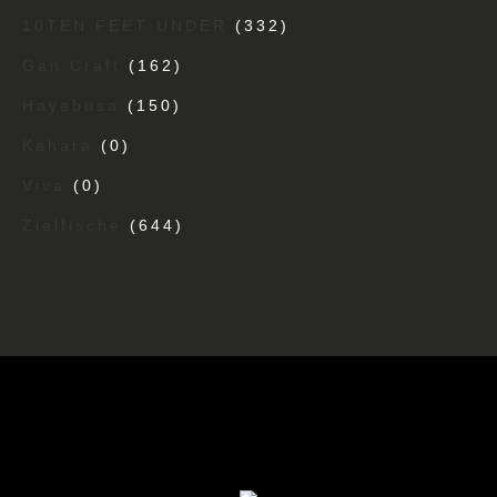
10TEN FEET UNDER
(332)
Gan Craft
(162)
Hayabusa
(150)
Kahara
(0)
Viva
(0)
Zielfische
(644)