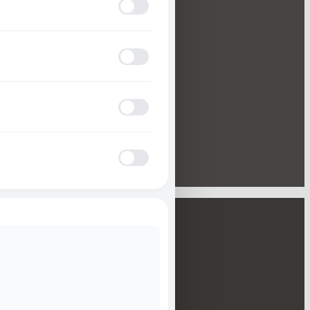
Anfallssicheres Profil
MARKEN
10TEN FEET UNDER
Gan Craft
ADHD-freundlicher Modus
Kahara
Viva
Hayabusa
Blinden-Modus
KONTAKT
Datenschutzerklärung
Impressum
Epilepsie-sicherer Modus
Cookie-Richtlinie (EU)