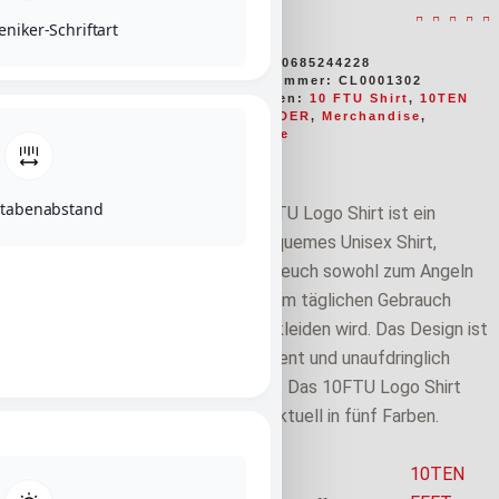
niker-Schriftart
0
out of 5
EAN:
4580685244228
Artikelnummer:
CL0001302
Kategorien:
10 FTU Shirt
,
10TEN
FEET UNDER
,
Merchandise
,
Zielfische
tabenabstand
Das 10FTU Logo Shirt ist ein
superbequemes Unisex Shirt,
welches euch sowohl zum Angeln
als auch im täglichen Gebrauch
perfekt kleiden wird. Das Design ist
eher dezent und unaufdringlich
gehalten. Das 10FTU Logo Shirt
gibt es aktuell in fünf Farben.
10TEN