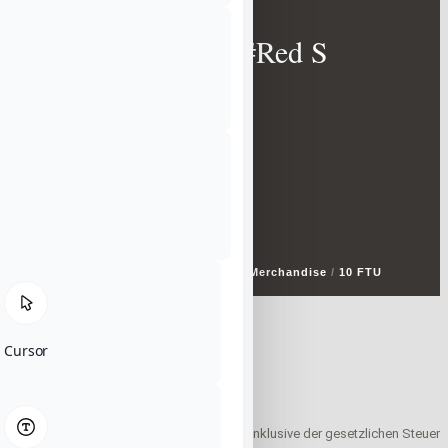
10FTU Logo Shirt #Red S
Start
/
10TEN FEET UNDER
/
Zubehör
/
Merchandise
/
10 FTU
Shirt
/ 10FTU Logo Shirt #Red S
Nicht vorrätig
Cursor
49,99
€
inklusive der gesetzlichen Steuer