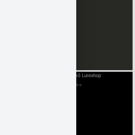
10TEN FEET UNDER
(332)
Gan Craft
(162)
Hayabusa
(150)
Kahara
(0)
Viva
(0)
Zielfische
(644)
info@tsuri-seiko-lureshop.de
Datenschutzerklärung
Impressum
Kontakt
Cookie-Richtlinie (EU)
AGB