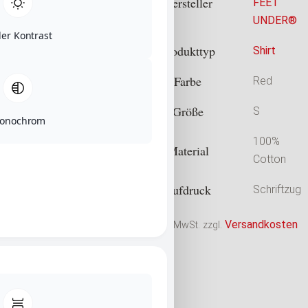
Hersteller
FEET
UNDER®
ler Kontrast
Produkttyp
Shirt
Farbe
Red
Größe
S
onochrom
100%
Material
Cotton
Aufdruck
Schriftzug
Versandkosten
inkl. 19 % MwSt.
zzgl.