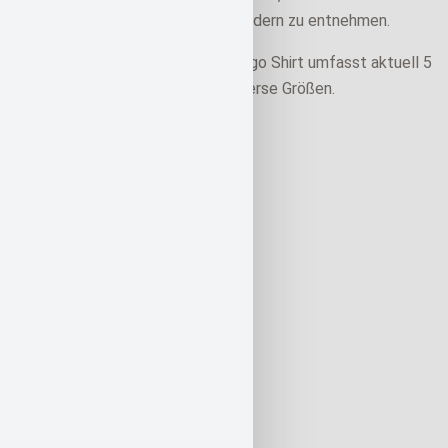
Details zur Farbe zusätzlich den Bildern zu entnehmen.
Die Produktpalette des 10FTU Logo Shirt umfasst aktuell 5
sensationelle Farbmodelle und diverse Größen.
Nicht vorrätig