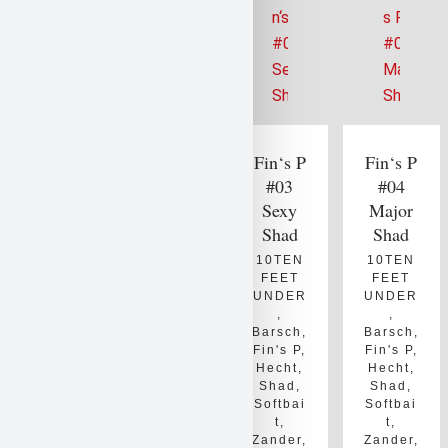
H.B.Pu
ku #04
Padrott
Bluegil
er #06
Fin‘s P
Fin‘s P
l
Sand
#03
#04
Purple
Sexy
Major
10TEN
FEET
Shad
Shad
10TEN
UNDER
FEET
10TEN
10TEN
,
UNDER
FEET
FEET
Barsch
,
,
UNDER
UNDER
Döbel
,
Barsch
,
,
,
H.B.
Creatur
Barsch
,
Barsch
,
Puku
,
e Bait
,
Fin's P
,
Fin's P
,
H.B.
Hecht
,
Hecht
,
Hecht
,
Puku
,
Padrott
Shad
,
Shad
,
Schwar
er
,
Softbai
Softbai
zbarsc
Padrott
t
,
t
,
h
,
er
,
Zander
,
Zander
,
Shad
,