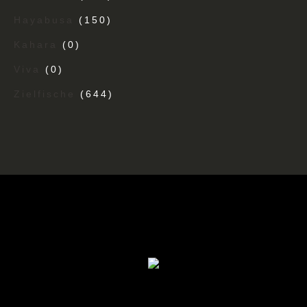
Hayabusa
(150)
Kahara
(0)
Viva
(0)
Zielfische
(644)