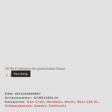
odus
38,99
€
inklusive der gesetzlichen Steuer
dus
Vorrätig
EAN:
4571334609857
Artikelnummer:
GCRE128SL14
Kategorien:
Gan Craft
,
Hardbait
,
Hecht
,
Rest 128 SL
,
Schwarzbarsch
,
Zander
,
Zielfische