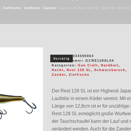
/
Zielfische
/
Zielfisch
/
Zander
/ Gan Craft Rest 128 SL Type SF #04 Och
EAN:
4571334590063
Vorrätig
Artikelnummer:
GCRE128SL04
Kategorien:
Gan Craft
,
Hardbait
,
Hecht
,
Rest 128 SL
,
Schwarzbarsch
,
Zander
,
Zielfische
Der Rest 128 SL ist ein Highend Japa
Laufstile in einem Köder vereint. Mit
Länge von 12,8cm ist er für unzählige 
Rest 128 SL ermöglicht große Wurfwe
der Tauchschaufel kann der Lauf und d
verändert werden. Auch für die Zander