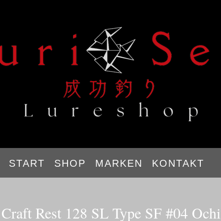
START
SHOP
MARKEN
KONTAKT
Craft Rest 128 SL Type SF #04 Och