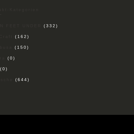
ukt-Kategorien
EN FEET UNDER
(332)
Craft
(162)
busa
(150)
ra
(0)
(0)
ische
(644)