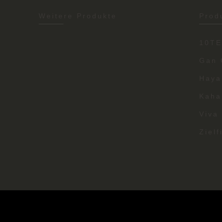
Weitere Produkte
Prod
10T
Gan 
Haya
Kaha
Viva
Zielf