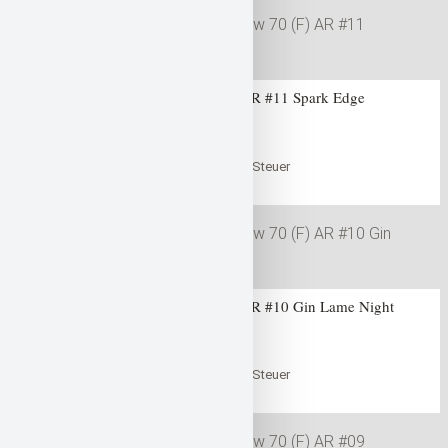
Gan Craft Jointed Claw 70 (F) AR #11 Spark Edge
0
out of 5
47,99
€
inklusive der gesetzlichen Steuer
in den Warenkorb
Warenkorb
Gan Craft Jointed Claw 70 (F) AR #10 Gin Lame Night
0
out of 5
47,99
€
inklusive der gesetzlichen Steuer
in den Warenkorb
Warenkorb