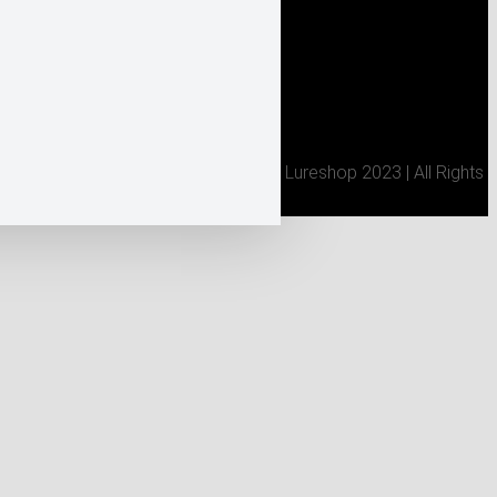
AGB
Datenschutzerklärung
/ Tsuri Seiko Lureshop 2023 | All Rights
Reserved