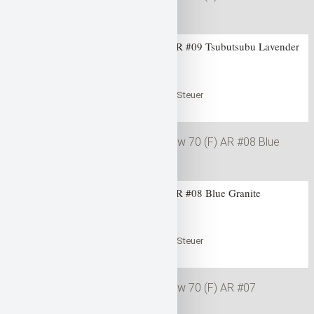
Gan Craft Jointed Claw 70 (F) AR #09 Tsubutsubu Lavender
0
out of 5
47,99
€
inklusive der gesetzlichen Steuer
in den Warenkorb
Warenkorb
Gan Craft Jointed Claw 70 (F) AR #08 Blue Granite
0
out of 5
47,99
€
inklusive der gesetzlichen Steuer
in den Warenkorb
Warenkorb