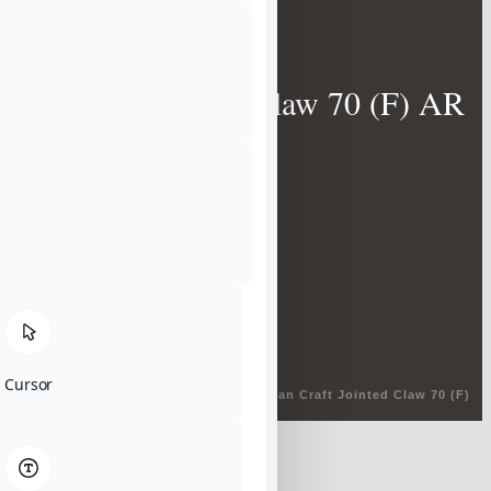
Gan Craft Jointed Claw 70 (F) AR
#05 Survival Food
Cursor
Start
/
Zielfische
/
Zielfisch
/
Barsch
/ Gan Craft Jointed Claw 70 (F)
AR #05 Survival Food