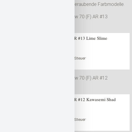
AR umfasst aktuell folgende Atemberaubende Farbmodelle.
Gan Craft Jointed Claw 70 (F) AR #13 Lime Slime
0
out of 5
47,99
€
inklusive der gesetzlichen Steuer
in den Warenkorb
Warenkorb
Gan Craft Jointed Claw 70 (F) AR #12 Kawasemi Shad
0
out of 5
47,99
€
inklusive der gesetzlichen Steuer
in den Warenkorb
Warenkorb