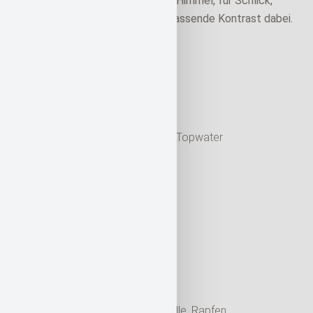
zu trübem Wasser und bewölktem Himmel, für Schlick,
Schlamm oder Kiesboden ist der passende Kontrast dabei.
Zusätzliche Informationen
Hersteller
Gan Craft
Ködertyp
Hardbait, Swimbait, Topwater
Ködergewicht
4g
Länge
7 cm
Lauftiefe
Oberfläche
Zielfisch
Barsch, Döbel, Forelle, Rapfen