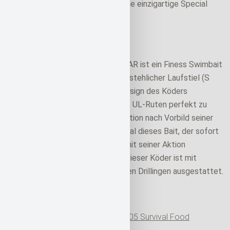
ergänzen das Sortiment ebenso, wie einzigartige Special
Editions.
Besonderheiten
Der Gan Craft Jointed Claw 70 (F) AR ist ein Finess Swimbait
auf höchstem Niveau. Sein unwiderstehlicher Laufstiel (S
Linie) wird durch das Legendäre Design des Köders
ermöglicht. Dieser Swimbait ist mit UL-Ruten perfekt zu
Fischen. Eine unverwechselbare Aktion nach Vorbild seiner
großen Artgenossen, ist ein Merkmal dieses Bait, der sofort
auf kleinste Impulse reagiert und mit seiner Aktion
verführerisch für viele Räuber ist. Dieser Köder ist mit
Einzelhaken anstelle von klassischen Drillingen ausgestattet.
Farbe
Gan Craft Jointed Claw
70 (F) AR
#05 Survival Food