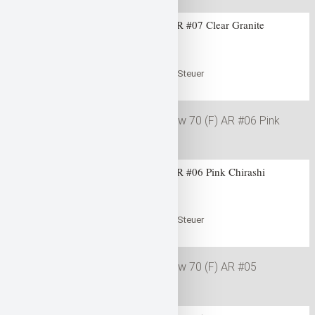
Gan Craft Jointed Claw 70 (F) AR #07 Clear Granite
0
out of 5
47,99
€
inklusive der gesetzlichen Steuer
in den Warenkorb
Warenkorb
Gan Craft Jointed Claw 70 (F) AR #06 Pink Chirashi
0
out of 5
47,99
€
inklusive der gesetzlichen Steuer
in den Warenkorb
Warenkorb