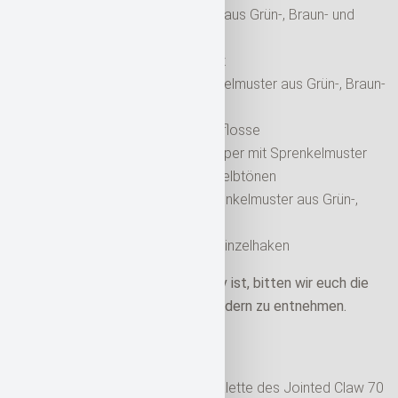
Bauch: Sprenkelmuster aus Grün-, Braun- und
Gelbtönen
Augen: Orange-schwarz
Kopfbereich mit Sprenkelmuster aus Grün-, Braun-
und Gelbtönen
durchsichtige Schwanzflosse
leicht transparenter Körper mit Sprenkelmuster
aus Grün-, Braun- und Gelbtönen
Im Rückenbereich: Sprenkelmuster aus Grün-,
Braun- und Gelbtönen
2x dunkler glänzender Einzelhaken
Da eine Farbbeschreibung subjektiv ist, bitten wir euch die
Details zur Farbe zusätzlich den Bildern zu entnehmen.
Produktvarianten
Die von uns angebotene Produktpalette des Jointed Claw 70