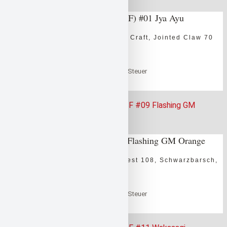
Gan Craft Jointed Claw 70 (F) #01 Jya Ayu
Barsch
,
Döbel
,
Forelle
,
Gan Craft
,
Jointed Claw 70
(F)
,
Rapfen
,
Zielfische
0
out of 5
47,99
€
inklusive der gesetzlichen Steuer
in den Warenkorb
Warenkorb
Gan Craft Rest 108 SF #09 Flashing GM Orange
Barsch
,
Gan Craft
,
Hecht
,
Rest 108
,
Schwarzbarsch
,
Zander
,
Zielfische
0
out of 5
36,99
€
inklusive der gesetzlichen Steuer
in den Warenkorb
Warenkorb