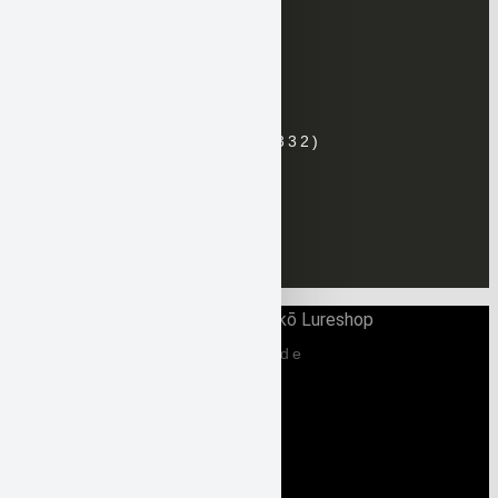
Neuste Produkte
Weitere Produkte
Produkt-Kategorien
10TEN FEET UNDER
(332)
Gan Craft
(162)
Hayabusa
(150)
Kahara
(0)
Viva
(0)
Zielfische
(644)
info@tsuri-seiko-lureshop.de
Datenschutzerklärung
Impressum
Kontakt
Cookie-Richtlinie (EU)