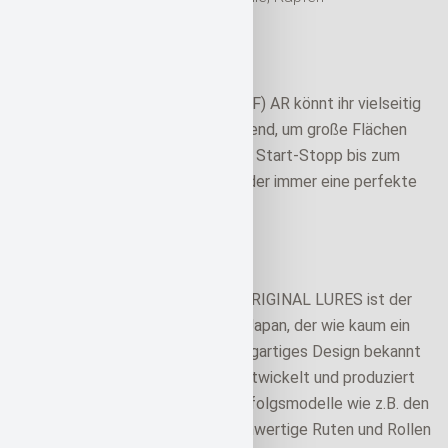
Empfohlene Montagen
Den GAN CRAFT Jointed Claw 70 (F) AR könnt ihr vielseitig
einsetzen. Er eignet sich hervorragend, um große Flächen
nach Raubfischen abzusuchen. Von Start-Stopp bis zum
monotonen Kurbeln gibt dieser Köder immer eine perfekte
und besondere Aktion.
Hersteller
“GAN CRAFT” HIGH POTENZIAL ORIGINAL LURES ist der
absolute Premium-Hersteller aus Japan, der wie kaum ein
anderer für seine Qualität und einzigartiges Design bekannt
ist. Gemeinsam mit Bass-Profis, entwickelt und produziert
“GAN CRAFT” seit vielen Jahren Erfolgsmodelle wie z.B. den
weltbekannten Jointed Clow. Hochwertige Ruten und Rollen