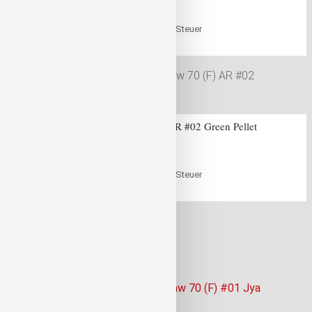
0
out of 5
47,99
€
inklusive der gesetzlichen Steuer
in den Warenkorb
Warenkorb
Gan Craft Jointed Claw 70 (F) AR #02 Green Pellet
0
out of 5
47,99
€
inklusive der gesetzlichen Steuer
in den Warenkorb
Warenkorb
Video
Ähnliche Produkte