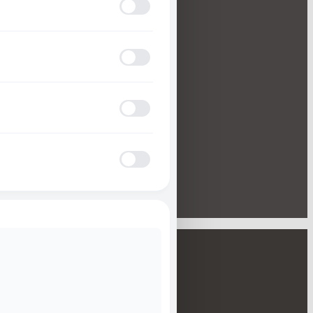
Versandarten
Anfallssicheres Profil
Zahlungsarten
MARKEN
ADHD-freundlicher Modus
10TEN FEET UNDER
Gan Craft
Kahara
Blinden-Modus
Viva
Hayabusa
KONTAKT
Epilepsie-sicherer Modus
Datenschutzerklärung
Impressum
Cookie-Richtlinie (EU)