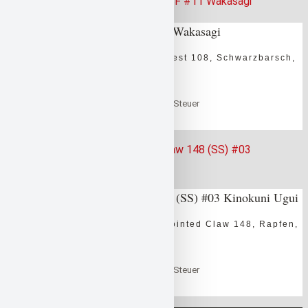
Gan Craft Rest 108 SF #11 Wakasagi
Barsch
,
Gan Craft
,
Hecht
,
Rest 108
,
Schwarzbarsch
,
Zander
,
Zielfische
0
out of 5
36,99
€
inklusive der gesetzlichen Steuer
in den Warenkorb
Warenkorb
Gan Craft Jointed Claw 148 (SS) #03 Kinokuni Ugui
Barsch
,
Gan Craft
,
Hecht
,
Jointed Claw 148
,
Rapfen
,
Schwarzbarsch
,
Zielfische
0
out of 5
64,99
€
inklusive der gesetzlichen Steuer
in den Warenkorb
Warenkorb