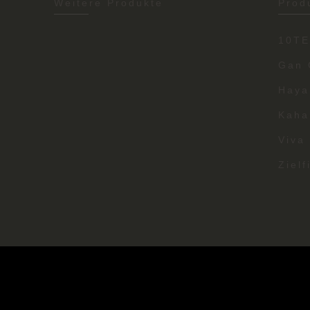
Weitere Produkte
Prod
10T
Gan 
Haya
Kaha
Viva
Zielf