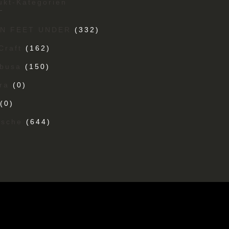
ukt-Kategorien
EN FEET UNDER
(332)
Craft
(162)
busa
(150)
ra
(0)
(0)
ische
(644)