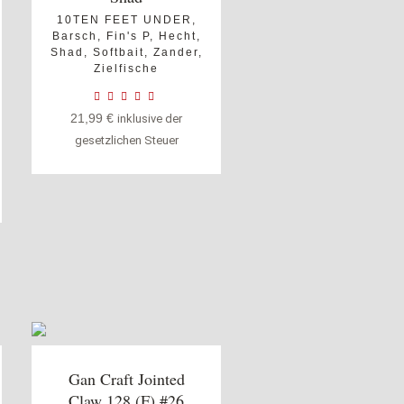
10TEN FEET UNDER
,
Barsch
,
Fin's P
,
Hecht
,
Shad
,
Softbait
,
Zander
,
Zielfische
21,99
€
inklusive der
gesetzlichen Steuer
Gan Craft Jointed
Claw 128 (F) #26