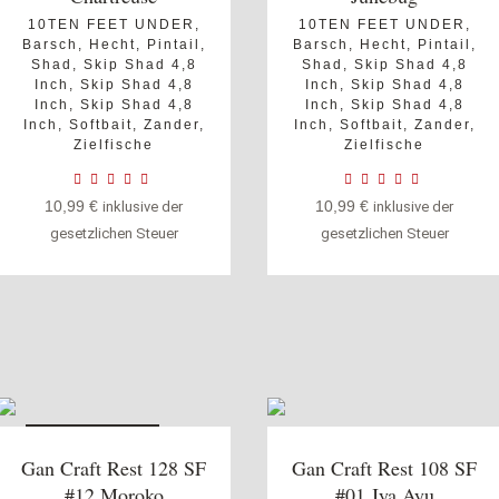
10TEN FEET UNDER
,
10TEN FEET UNDER
,
Barsch
,
Hecht
,
Pintail
,
Barsch
,
Hecht
,
Pintail
,
Shad
,
Skip Shad 4,8
Shad
,
Skip Shad 4,8
Inch
,
Skip Shad 4,8
Inch
,
Skip Shad 4,8
Inch
,
Skip Shad 4,8
Inch
,
Skip Shad 4,8
Inch
,
Softbait
,
Zander
,
Inch
,
Softbait
,
Zander
,
Zielfische
Zielfische
10,99
€
10,99
€
inklusive der
inklusive der
gesetzlichen Steuer
gesetzlichen Steuer
Nicht vorrätig
Gan Craft Rest 128 SF
Gan Craft Rest 108 SF
#12 Moroko
#01 Jya Ayu