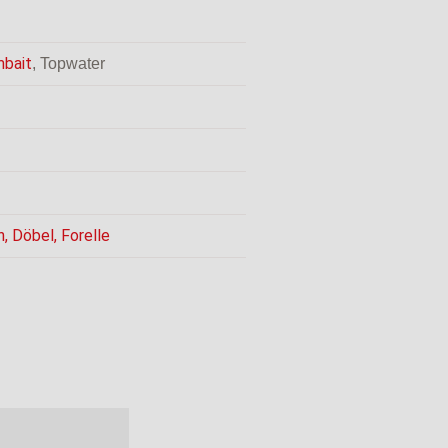
bait
, Topwater
h
,
Döbel
,
Forelle