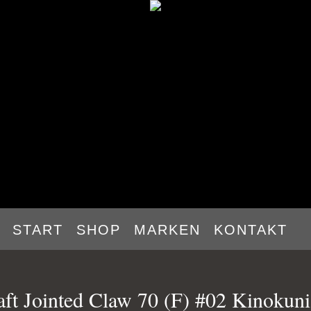
START
SHOP
MARKEN
KONTAKT
ft Jointed Claw 70 (F) #02 Kinokun