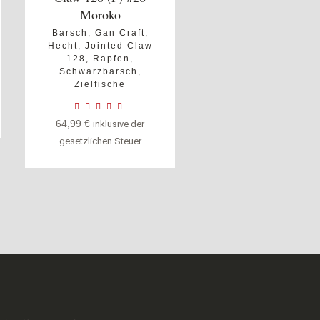
Moroko
Barsch
,
Gan Craft
,
Hecht
,
Jointed Claw
128
,
Rapfen
,
Schwarzbarsch
,
Zielfische
64,99
€
inklusive der
gesetzlichen Steuer