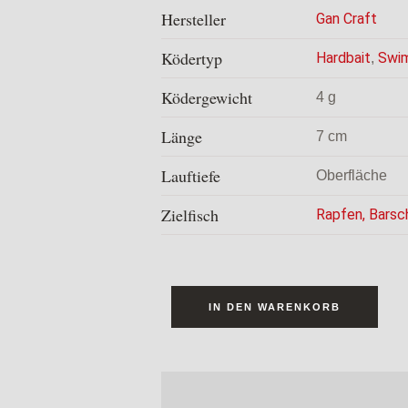
Hersteller
Gan Craft
Ködertyp
Hardbait
Swim
,
Ködergewicht
4 g
Länge
7 cm
Lauftiefe
Oberfläche
Zielfisch
Rapfen
,
Barsc
IN DEN WARENKORB