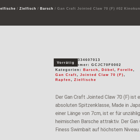
ielfische
/
Zielfisch
/
Barsch
/ Gan Craft Jointed Claw 70 (F) #02 Kinoku
EAN:
4571334607013
Vorrätig
Artikelnummer:
GCJC70F0002
Kategorien:
Barsch
,
Döbel
,
Forelle
,
Gan Craft
,
Jointed Claw 70 (F)
,
Rapfen
,
Zielfische
Der Gan Craft Jointed Claw 70 (F) ist e
absoluten Spitzenklasse, Made in Jap
einer Länge von 7cm, ist er für unzähl
heimischen Barsche attraktiv. Der Gan 
Finess Swimbait auf höchstem Niveau.