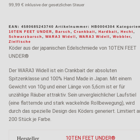
99,99
€
inklusive der gesetzlichen Steuer
EAN:
4580685243740
Artikelnummer:
HB0004304
Kategorie
10TEN FEET UNDER
,
Barsch
,
Crankbait
,
Hardbait
,
Hecht
,
Schwarzbarsch
,
WARA3 Widell
,
WARA3 Widell
,
Wobbler
,
Zielfische
Köder aus der japanischen Edelschmiede von 10TEN FEET
UNDER®
Der WARA3 Widell ist ein Crankbait der absoluten
Spitzenklasse und 100% Hand Made in Japan. Mit einem
Gewicht von 10g und einer Länge von 5,6cm ist er für
unzählige Räuber attraktiv. Sein unvergleichlicher Laufstiel
(eine flatternde und stark wackelnde Rollbewegung), wird
durch das spezielle Design des Köders generiert. Limitiert a
200 Stück je Farbe.
Hersteller
10TEN FEET UNDER®