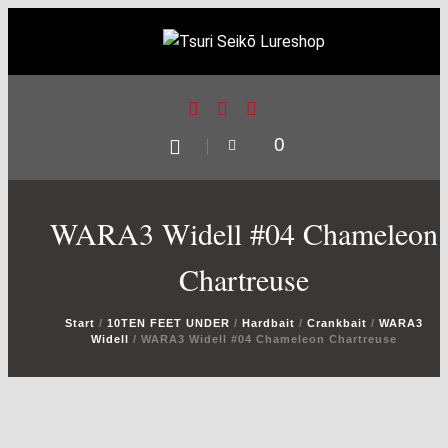
0
WARA3 Widell #04 Chameleon
Chartreuse
Start
/
10TEN FEET UNDER
/
Hardbait
/
Crankbait
/
WARA3
Widell
/ WARA3 Widell #04 Chameleon Chartreuse
Modus