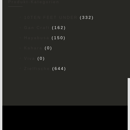
Produkt-Kategorien
10TEN FEET UNDER
(332)
Gan Craft
(162)
Hayabusa
(150)
Kahara
(0)
Viva
(0)
Zielfische
(644)