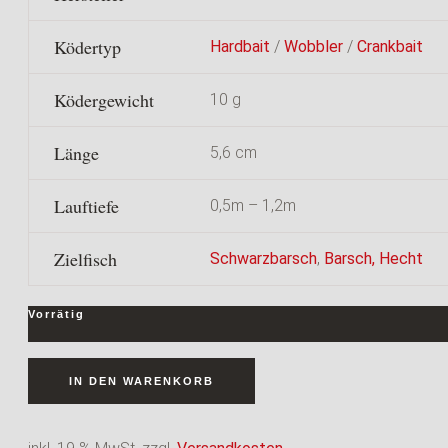
Ködertyp
Hardbait
/
Wobbler
/
Crankbait
Ködergewicht
10 g
Länge
5,6 cm
Lauftiefe
0,5m – 1,2m
Zielfisch
Schwarzbarsch
,
Barsch,
Hecht
Vorrätig
WARA3
IN DEN WARENKORB
Widell
#04
Chameleon