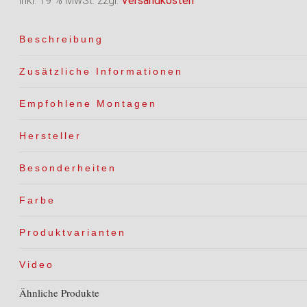
inkl. 19 % MwSt.
zzgl.
Versandkosten
Chartreuse
Menge
Beschreibung
Zusätzliche Informationen
Empfohlene Montagen
Hersteller
Besonderheiten
Farbe
Produktvarianten
Video
Ähnliche Produkte