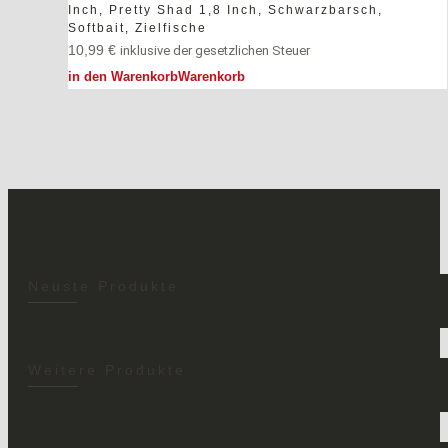
Inch
,
Pretty Shad 1,8 Inch
,
Schwarzbarsch
,
Softbait
,
Zielfische
10,99
€
inklusive der gesetzlichen Steuer
in den Warenkorb
Warenkorb
Neuste Produkte
Weitere Produkte