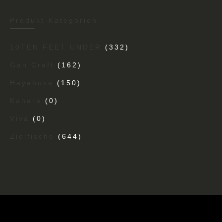
Produkt-Kategorien
10TEN FEET UNDER
(332)
Gan Craft
(162)
Hayabusa
(150)
Kahara
(0)
Viva
(0)
Zielfische
(644)