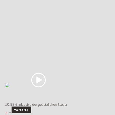
odus
dus
10,99
€
inklusive der gesetzlichen Steuer
Vorrätig