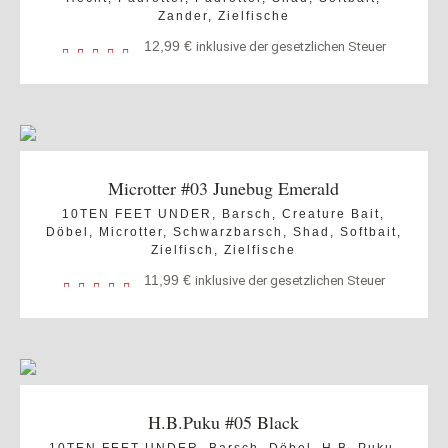
Zander
,
Zielfische
12,99
€
inklusive der gesetzlichen Steuer
Microtter #03 Junebug Emerald
10TEN FEET UNDER
,
Barsch
,
Creature Bait
,
Döbel
,
Microtter
,
Schwarzbarsch
,
Shad
,
Softbait
,
Zielfisch
,
Zielfische
11,99
€
inklusive der gesetzlichen Steuer
H.B.Puku #05 Black
10TEN FEET UNDER
,
Barsch
,
Döbel
,
H.B. Puku
,