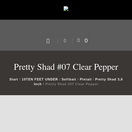
0
Pretty Shad #07 Clear Pepper
Start
/
10TEN FEET UNDER
/
Softbait
/
Pintail
/
Pretty Shad 3,6
Inch
/ Pretty Shad #07 Clear Pepper
us