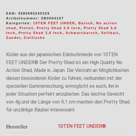
EAN:
4580685240329
Artikelnummer:
SB0004107
Kategorien:
10TEN FEET UNDER
,
Barsch
,
No action
shad
,
Pintail
,
Pretty Shad 3,6 Inch
,
Pretty Shad 3,6
Inch
,
Pretty Shad 3,6 Inch
,
Schwarzbarsch
,
Softbait
,
Zander
,
Zielfische
Köder aus der japanischen Edelschmiede von 10TEN
FEET UNDER® Der Pretty Shad ist ein High Quality No
Action Shad, Made in Japan. Die Vielzahl an Möglichkeiten
diesen besonderen Köder zu führen, verbunden mit der
speziellen Gummimischung, ermöglicht es euch, ihn in
jeder Situation perfekt anzubieten. Das leichte Gewicht
von 4g und die Länge von 9,1 cm machen den Pretty Shad
für unzählige Räuber interessant.
Hersteller
10TEN FEET UNDER®