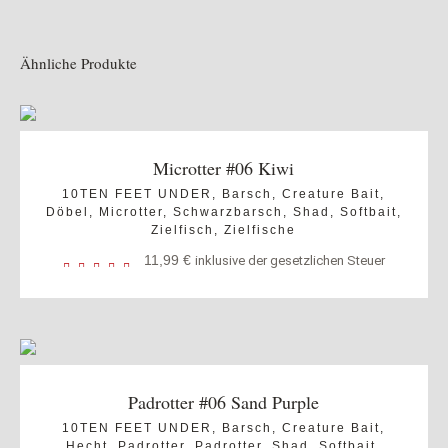
Ähnliche Produkte
Microtter #06 Kiwi
10TEN FEET UNDER
,
Barsch
,
Creature Bait
,
Döbel
,
Microtter
,
Schwarzbarsch
,
Shad
,
Softbait
,
Zielfisch
,
Zielfische
11,99
€
inklusive der gesetzlichen Steuer
Padrotter #06 Sand Purple
10TEN FEET UNDER
,
Barsch
,
Creature Bait
,
Hecht
,
Padrotter
,
Padrotter
,
Shad
,
Softbait
,