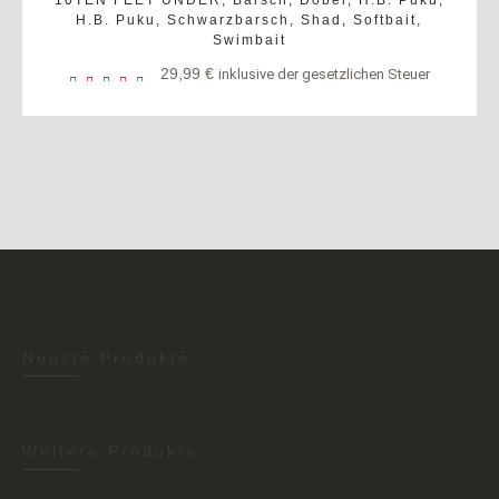
H.B. Puku
,
Schwarzbarsch
,
Shad
,
Softbait
,
Swimbait
29,99
€
inklusive der gesetzlichen Steuer
Neuste Produkte
Weitere Produkte