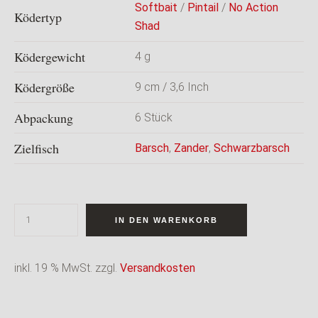
Softbait
/
Pintail
/
No Action
Ködertyp
Shad
Ködergewicht
4 g
Ködergröße
9 cm / 3,6 Inch
Abpackung
6 Stück
Zielfisch
Barsch
,
Zander
,
Schwarzbarsch
IN DEN WARENKORB
inkl. 19 % MwSt.
zzgl.
Versandkosten