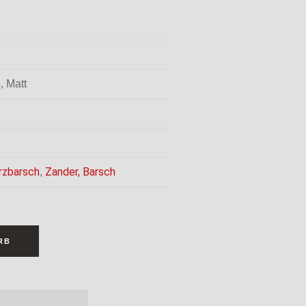
, Matt
rzbarsch
Zander,
Barsch
,
RB