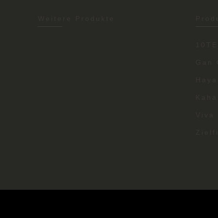
Weitere Produkte
Prod
10T
Gan 
Haya
Kaha
Viva
Zielf