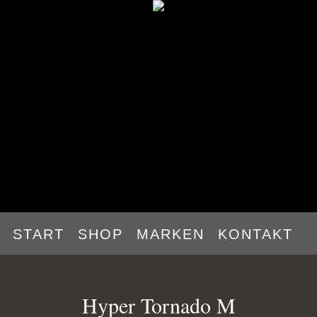
START
SHOP
MARKEN
KONTAKT
Hyper Tornado M