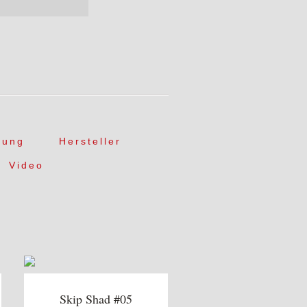
dung
Hersteller
Video
Skip Shad #05