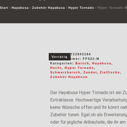
Start
/
Hayabusa
/
Zubehör Hayabusa
/
Hyper Tornado
/ Hyper Tornado 
EAN:
4993722843184
Vorrätig
Artikelnummer:
FF522-M
Kategorien:
Barsch
,
Hayabusa
,
Hecht
,
Hyper Tornado
,
Schwarzbarsch
,
Zander
,
Zielfische
,
Zubehör Hayabusa
Der Hayabusa Hyper Tornado ist ein Zu
Extraklasse. Hochwertige Verarbeitung
keine Wünsche offen und Ihr könnt na
Zubehör tunen. Egal ob als Erweiterung
oder für jegliche Anbauteile, die ihr am