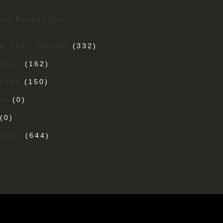
ukt-Kategorien
EN FEET UNDER
(332)
Craft
(162)
busa
(150)
ra
(0)
(0)
ische
(644)