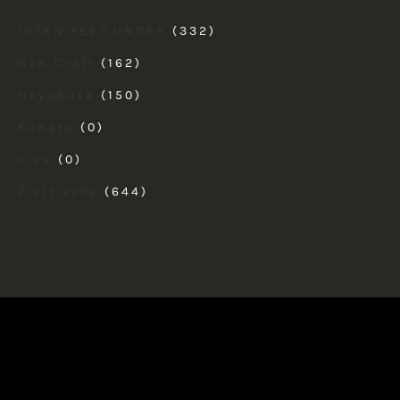
10TEN FEET UNDER
(332)
Gan Craft
(162)
Hayabusa
(150)
Kahara
(0)
Viva
(0)
Zielfische
(644)