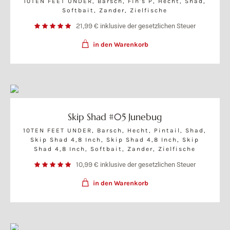
10TEN FEET UNDER
,
Barsch
,
Fin's P
,
Hecht
,
Shad
,
Softbait
,
Zander
,
Zielfische
21,99
€
inklusive der gesetzlichen Steuer
in den Warenkorb
Skip Shad #05 Junebug
10TEN FEET UNDER
,
Barsch
,
Hecht
,
Pintail
,
Shad
,
Skip Shad 4,8 Inch
,
Skip Shad 4,8 Inch
,
Skip
Shad 4,8 Inch
,
Softbait
,
Zander
,
Zielfische
10,99
€
inklusive der gesetzlichen Steuer
in den Warenkorb