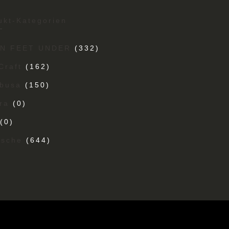
ukt-Kategorien
EN FEET UNDER
(332)
Craft
(162)
busa
(150)
ra
(0)
(0)
ische
(644)