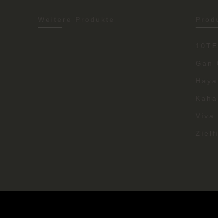
Weitere Produkte
Prod
10T
Gan 
Haya
Kaha
Viva
Zielf