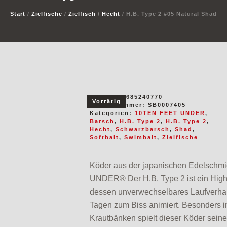
Start
/
Zielfische
/
Zielfisch
/
Hecht
/ H.B. Type 2 #05 Natural Shad
EAN:
4580685240770
Vorrätig
Artikelnummer:
SB0007405
Kategorien:
10TEN FEET UNDER
,
Barsch
,
H.B. Type 2
,
H.B. Type 2
,
Hecht
,
Schwarzbarsch
,
Shad
,
Softbait
,
Swimbait
,
Zielfische
Köder aus der japanischen Edelsch
UNDER® Der H.B. Type 2 ist ein High 
dessen unverwechselbares Laufverha
Tagen zum Biss animiert. Besonders 
Krautbänken spielt dieser Köder seine