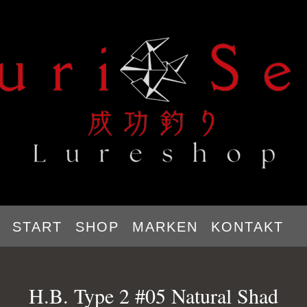
START
SHOP
MARKEN
KONTAKT
H.B. Type 2 #05 Natural Shad