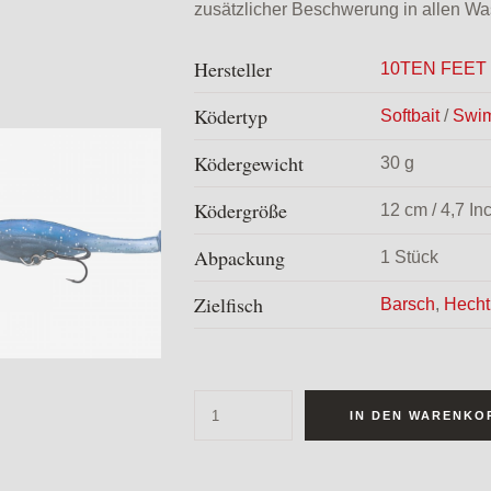
zusätzlicher Beschwerung in allen Was
Hersteller
10TEN FEE
Ködertyp
Softbait
/
Swim
Ködergewicht
30 g
Ködergröße
12 cm / 4,7 In
Abpackung
1 Stück
Zielfisch
Barsch
,
Hecht
IN DEN WARENKO