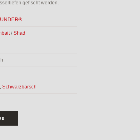
sertiefen gefischt werden.
T UNDER®
bait
/
Shad
ch
,
Schwarzbarsch
RB