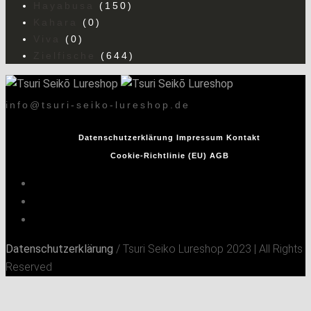
Hayabusa
(150)
Kahara
(0)
Viva
(0)
Zielfische
(644)
info@tsuri-seiko-lureshop.de
Datenschutzerklärung
Impressum
Kontakt
Cookie-Richtlinie (EU)
AGB
Datenschutzerklärung
/ Tsuri Seiko Lureshop 2023 | All Rights
Reserved