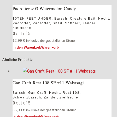
Padrotter #03 Watermelon Candy
10TEN FEET UNDER
,
Barsch
,
Creature Bait
,
Hecht
,
Padrotter
,
Padrotter
,
Shad
,
Softbait
,
Zander
,
Zielfische
0
out of 5
12,99
€
inklusive der gesetzlichen Steuer
in den Warenkorb
Warenkorb
Ähnliche Produkte
Gan Craft Rest 108 SF #11 Wakasagi
Barsch
,
Gan Craft
,
Hecht
,
Rest 108
,
Schwarzbarsch
,
Zander
,
Zielfische
0
out of 5
36,99
€
inklusive der gesetzlichen Steuer
in den Warenkorb
Warenkorb