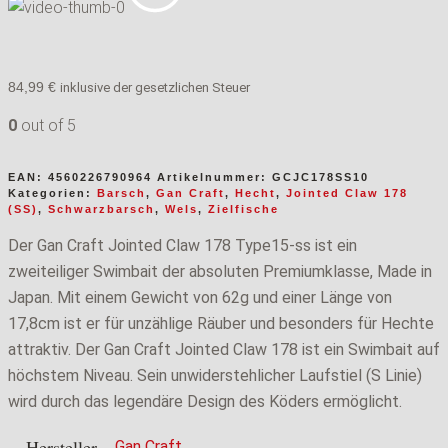
84,99
€
inklusive der gesetzlichen Steuer
0
out of 5
EAN:
4560226790964
Artikelnummer:
GCJC178SS10
Kategorien:
Barsch
,
Gan Craft
,
Hecht
,
Jointed Claw 178
(SS)
,
Schwarzbarsch
,
Wels
,
Zielfische
Der Gan Craft Jointed Claw 178 Type15-ss ist ein
zweiteiliger Swimbait der absoluten Premiumklasse, Made in
Japan. Mit einem Gewicht von 62g und einer Länge von
17,8cm ist er für unzählige Räuber und besonders für Hechte
attraktiv. Der Gan Craft Jointed Claw 178 ist ein Swimbait auf
höchstem Niveau. Sein unwiderstehlicher Laufstiel (S Linie)
wird durch das legendäre Design des Köders ermöglicht.
Hersteller
Gan Craft