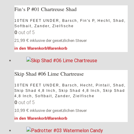
Fin‘s P #01 Chartreuse Shad
10TEN FEET UNDER
,
Barsch
,
Fin's P
,
Hecht
,
Shad
,
Softbait
,
Zander
,
Zielfische
0
out of 5
21,99
€
inklusive der gesetzlichen Steuer
in den Warenkorb
Warenkorb
Skip Shad #06 Lime Chartreuse
10TEN FEET UNDER
,
Barsch
,
Hecht
,
Pintail
,
Shad
,
Skip Shad 4,8 Inch
,
Skip Shad 4,8 Inch
,
Skip Shad
4,8 Inch
,
Softbait
,
Zander
,
Zielfische
0
out of 5
10,99
€
inklusive der gesetzlichen Steuer
in den Warenkorb
Warenkorb