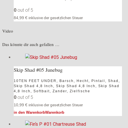
0
out of 5
84,99
€
inklusive der gesetzlichen Steuer
Video
Das könnte dir auch gefallen …
Skip Shad #05 Junebug
10TEN FEET UNDER
,
Barsch
,
Hecht
,
Pintail
,
Shad
,
Skip Shad 4,8 Inch
,
Skip Shad 4,8 Inch
,
Skip Shad
4,8 Inch
,
Softbait
,
Zander
,
Zielfische
0
out of 5
10,99
€
inklusive der gesetzlichen Steuer
in den Warenkorb
Warenkorb