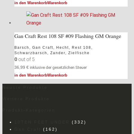
in den Warenkorb
Warenkorb
Gan Craft Rest 108 SF #09 Flashing GM Orange
Barsch
,
Gan Craft
,
Hecht
,
Rest 108
,
Schwarzbarsch
,
Zander
,
Zielfische
0
out of 5
36,99
€
inklusive der gesetzlichen Steuer
in den Warenkorb
Warenkorb
Neuste Produkte
Weitere Produkte
Produkt-Kategorien
10TEN FEET UNDER
(332)
Gan Craft
(162)