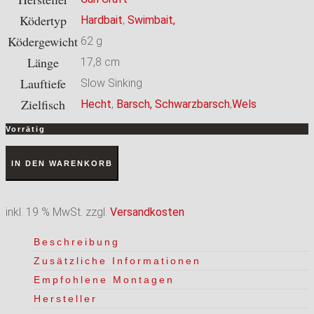
Ködertyp
Hardbait
,
Swimbait,
Ködergewicht
62 g
Länge
17,8 cm
Lauftiefe
Slow Sinking
Zielfisch
Hecht
,
Barsch,
Schwarzbarsch
,
Wels
Vorrätig
Gan
IN DEN WARENKORB
Craft
Jointed
Claw
inkl. 19 % MwSt.
zzgl.
Versandkosten
178
Beschreibung
(SS)
Zusätzliche Informationen
#10
Empfohlene Montagen
Soldam
Pink
Hersteller