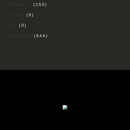
Hayabusa
(150)
Kahara
(0)
Viva
(0)
Zielfische
(644)