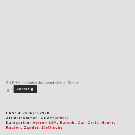
odus
29,99
€
inklusive der gesetzlichen Steuer
dus
Vorrätig
EAN:
4570067152920
Artikelnummer:
GCAY63F0011
Kategorien:
Ayrton 63M
,
Barsch
,
Gan Craft
,
Hecht
,
Rapfen
,
Zander
,
Zielfische