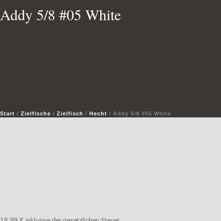
Addy 5/8 #05 White
Start
/
Zielfische
/
Zielfisch
/
Hecht
/ Addy 5/8 #05 White
18,99
€
inklusive der gesetzlichen Steuer