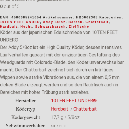
0
out of 5
EAN:
4580685241654
Artikelnummer:
HB0002305
Kategorien:
10TEN FEET UNDER
,
Addy 5/8oz
,
Barsch
,
Chatterbait
,
Hardbait
,
Hecht
,
Schwarzbarsch
,
Zielfische
Köder aus der japanischen Edelschmiede von 10TEN FEET
UNDER®
Der Addy 5/8oz ist ein High Quality Köder, dessen intensives
Laufverhalten gepaart mit der einzigartigen Gestaltung des
Weedguards mit Colorado-Blade, den Köder unverwechselbar
macht. Der Chatterbait zeichnet sich durch ein kräftiges
Wippen sowie starke Vibrationen aus, die von einem 0,5 mm
dicken Blade erzeugt werden und so den Raubfisch auch in
Bereichen mit hoher Trübung stark anziehen.
Hersteller
10TEN FEET UNDER®
Ködertyp
Hardbait
/
Chatterbait
Ködergewicht
17,7 g / 5/8oz
Schwimmverhalten
sinkend