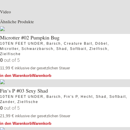
Video
Ähnliche Produkte
Microtter #02 Pumpkin Bug
10TEN FEET UNDER
,
Barsch
,
Creature Bait
,
Döbel
,
Microtter
,
Schwarzbarsch
,
Shad
,
Softbait
,
Zielfisch
,
Zielfische
0
out of 5
11,99
€
inklusive der gesetzlichen Steuer
in den Warenkorb
Warenkorb
Fin‘s P #03 Sexy Shad
10TEN FEET UNDER
,
Barsch
,
Fin's P
,
Hecht
,
Shad
,
Softbait
,
Zander
,
Zielfische
0
out of 5
21,99
€
inklusive der gesetzlichen Steuer
in den Warenkorb
Warenkorb