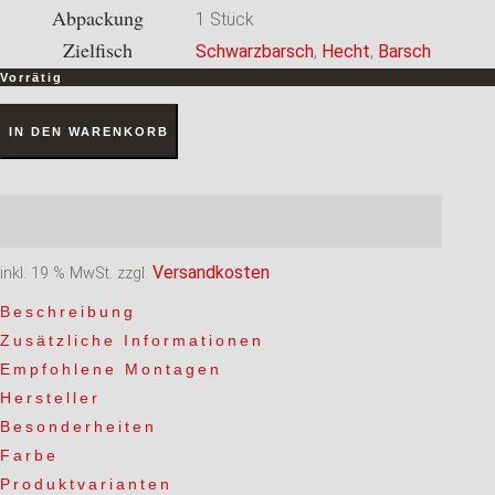
Abpackung
1 Stück
Zielfisch
Schwarzbarsch
,
Hecht
,
Barsch
Vorrätig
Addy
IN DEN WARENKORB
5/8
#05
White
Menge
Versandkosten
inkl. 19 % MwSt.
zzgl.
Beschreibung
Zusätzliche Informationen
Empfohlene Montagen
Hersteller
Besonderheiten
Farbe
Produktvarianten