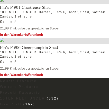
Fin‘s P #01 Chartreuse Shad
10TEN FEET UNDER
,
Barsch
,
Fin's P
,
Hecht
,
Shad
,
Softbait
,
Zander
,
Zielfische
0
out of 5
21,99
€
inklusive der gesetzlichen Steuer
in den Warenkorb
Warenkorb
Fin‘s P #06 Greenpumpkin Shad
10TEN FEET UNDER
,
Barsch
,
Fin's P
,
Hecht
,
Shad
,
Softbait
,
Zander
,
Zielfische
0
out of 5
21,99
€
inklusive der gesetzlichen Steuer
in den Warenkorb
Warenkorb
Neuste Produkte
Weitere Produkte
Produkt-Kategorien
10TEN FEET UNDER
(332)
Gan Craft
(162)