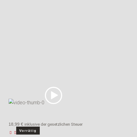
ofil
er Modus
r Modus
18,99
€
inklusive der gesetzlichen Steuer
Vorrätig