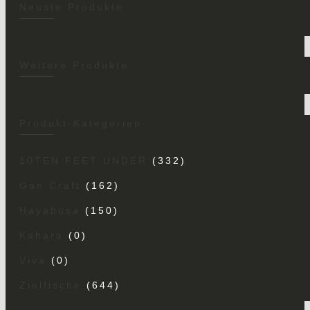
Neuste Produkte
Weitere Produkte
Produkt-Kategorien
10TEN FEET UNDER
(332)
Gan Craft
(162)
Hayabusa
(150)
Kahara
(0)
Viva
(0)
Zielfische
(644)