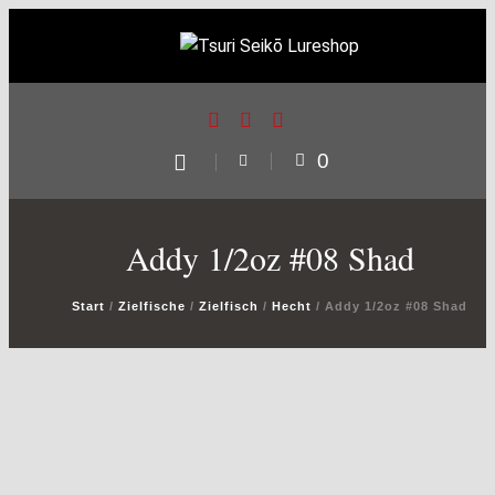
0
Addy 1/2oz #08 Shad
Start
/
Zielfische
/
Zielfisch
/
Hecht
/ Addy 1/2oz #08 Shad
Modus