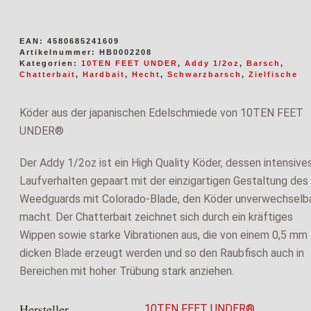
EAN:
4580685241609
Artikelnummer:
HB0002208
Kategorien:
10TEN FEET UNDER
,
Addy 1/2oz
,
Barsch
,
Chatterbait
,
Hardbait
,
Hecht
,
Schwarzbarsch
,
Zielfische
Köder aus der japanischen Edelschmiede von 10TEN FEET
UNDER®
Der Addy 1/2oz ist ein High Quality Köder, dessen intensive
Laufverhalten gepaart mit der einzigartigen Gestaltung des
Weedguards mit Colorado-Blade, den Köder unverwechselb
macht. Der Chatterbait zeichnet sich durch ein kräftiges
Wippen sowie starke Vibrationen aus, die von einem 0,5 mm
dicken Blade erzeugt werden und so den Raubfisch auch in
Bereichen mit hoher Trübung stark anziehen.
Hersteller
10TEN FEET UNDER®